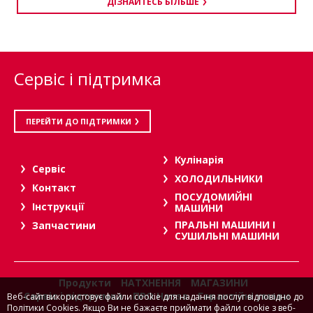
ДІЗНАЙТЕСЬ БІЛЬШЕ
Сервіс і підтримка
ПЕРЕЙТИ ДО ПІДТРИМКИ
Кулінарія
Сервіс
ХОЛОДИЛЬНИКИ
Контакт
ПОСУДОМИЙНІ
Інструкції
МАШИНИ
ПРАЛЬНІ МАШИНИ І
Запчастини
СУШИЛЬНІ МАШИНИ
Продукти
НАТХНЕННЯ
МАГАЗИНИ
Сервіс і підтримка
ПРО Hansa
Гарантійні умови
Веб-сайт використовує файли cookie для надання послуг відповідно до
Політики Cookies. Якщо Ви не бажаєте приймати файли cookie з веб-