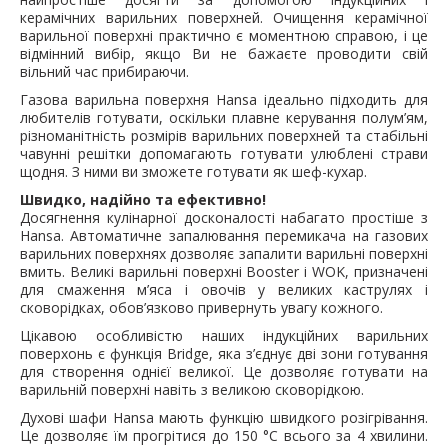
керамічних варильних поверхней. Очищення керамічної
варильної поверхні практично є моментною справою, і це
відмінний вибір, якщо Ви не бажаєте проводити свій
вільний час прибираючи.
Газова варильна поверхня Hansa ідеально підходить для
любителів готувати, оскільки плавне керування полум’ям,
різноманітність розмірів варильних поверхней та стабільні
чавунні решітки допомагають готувати улюблені страви
щодня. З ними ви зможете готувати як шеф-кухар.
Швидко, надійно та ефективно!
Досягнення кулінарної досконалості набагато простіше з
Hansa. Автоматичне запалювання перемикача на газових
варильних поверхнях дозволяє запалити варильні поверхні
вмить. Великі варильні поверхні Booster і WOK, призначені
для смаження м’яса і овочів у великих каструлях і
сковорідках, обов’язково привернуть увагу кожного.
Цікавою особливістю наших індукційних варильних
поверхонь є функція Bridge, яка з’єднує дві зони готування
для створення однієї великої. Це дозволяє готувати на
варильній поверхні навіть з великою сковорідкою.
Духові шафи Hansa мають функцію швидкого розігрівання.
Це дозволяє їм прогрітися до 150 °C всього за 4 хвилини.