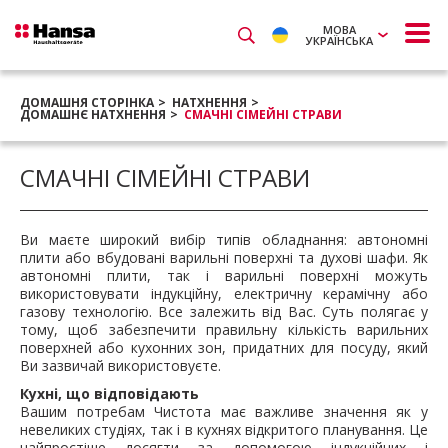
МОВА
УКРАЇНСЬКА
ДОМАШНЯ СТОРІНКА
НАТХНЕННЯ
ДОМАШНЄ НАТХНЕННЯ
СМАЧНІ СІМЕЙНІ СТРАВИ
СМАЧНІ СІМЕЙНІ СТРАВИ
Ви маєте широкий вибір типів обладнання: автономні
плити або вбудовані варильні поверхні та духові шафи. Як
автономні плити, так і варильні поверхні можуть
використовувати індукційну, електричну керамічну або
газову технологію. Все залежить від Вас. Суть полягає у
тому, щоб забезпечити правильну кількість варильних
поверхней або кухонних зон, придатних для посуду, який
Ви зазвичай використовуєте.
Кухні, що відповідають
Вашим потребам Чистота має важливе значення як у
невеликих студіях, так і в кухнях відкритого планування. Це
найпростіше досягти за допомогою індукційних і