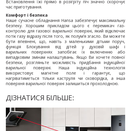
Встановлення їжі прямо в розігріту піч значно скорочує
час приготування.
Комфорт і безпека
Наше сучасне обладнання Hansa забезпечує максимальну
безпеку. Хорошим прикладом цього є перемикач газ-
контролю для газової варильної
поверхні
, який відключає
потік газу відразу після того, як полум’я згасло. Ви можете
бути впевнені, що, навіть з маленькими дітьми поруч,
функція Блокування від дітей у духовій шафі і
варильних
поверхнях
запобігає їх включенню або
випадковим змінам налаштувань. Якщо Ви хочете повної
безпеки, розгляньте можливість придбання індукційної
варильної поверхні. Наша індукційна технологія
використовує магнітне поле і гарантує, що
нагріватиметься тільки каструля чи сковорідка, а інша
поверхня варильної поверхні залишиться прохолодною.
ДІЗНАТИСЯ БІЛЬШЕ: