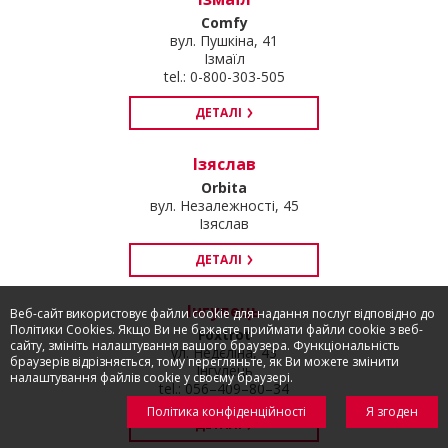
Comfy
вул. Пушкіна, 41
Ізмаїл
tel.: 0-800-303-505
ДЕТАЛІ
Ізяслав
Orbita
вул. Незалежності, 45
Ізяслав
ДЕТАЛІ
Інгулець
Веб-сайт використовує файли cookie для надання послуг відповідно до
Політики Cookies. Якщо Ви не бажаєте приймати файли cookie з веб-
Foxtrot
сайту, змініть налаштування вашого браузера. Функціональність
ул. Недєліна, 43
браузерів відрізняється, тому перегляньте, як Ви можете змінити
Інгулець
налаштування файлів cookie у своєму браузері.
tel.: 056–409–80–34
Політика конфіденційності
Я згоден
ДЕТАЛІ