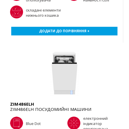
ополіскувача
наявності солі
складані елементи
нижнього кошика
ДОДАТИ ДО ПОРІВНЯННЯ +
ZIM486ELH
ZIM486ELH ПОСУДОМИЙНІ МАШИНИ
електронний
Blue Dot
індикатор
ополіскувача