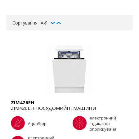
Сортування
А-Я
ZIM426EH
ZIM426EH ПОСУДОМИЙНІ МАШИНИ
електронний
AquaStop
індикатор
ополіскувача
електронний