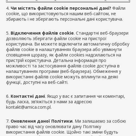
4.
Чи містять файли cookie персональні дані?
Файли
cookie, що використовуються нашим веб-сайтом, не
збирають і не зберігають персональні дані користувача.
5.
Відключення файлів cookie
. Стандартні веб-браузери
дозволяють зберігати файли cookie на пристрої
користувача. Ви можете відключити автоматичну обробку
файлів cookie в налаштуваннях браузера або увімкнути
сповіщення щоразу, як файли cookies надсилаються на
пристрій користувача. Детальна інформація про
можливості та застосування файлів cookie доступна в
налаштуваннях програми (веб-браузера). Обмеження у
використанні файлів cookie можуть вплинути на деякі
функції, доступні на веб-сайті.
6.
Контактні дані
. Якщо у вас є запитання чи коментарі,
будь ласка, зв’яжіться з нами за адресою
kontakt@amica.com.pl.
7.
Оновлення даної Політики
. Ми залишаємо за собою
право час від часу оновлювати дану Політику
використання файлів cookie. Щойно такі зміни будуть