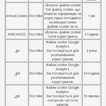
«Власні» файли cookie
Тип файлу cookie, що
зберігає інформацію чи
AmicaCookies
Постійні
1 рік
користувач погодився
на використання
файлів cookie чи ні.
«Власні» файли cookie
AMICASESS
Постійні
2 години
Сесія користувача
Файли cookie Google
Analytics
_ga
Постійні
Застосовується для
2 роки
розпізнавання
користувачів.
Файли cookie Google
Analytics
_gid
Постійні
Застосовується для
24 години
розпізнавання
користувачів.
Файли cookie Google
Analytics
_gat
Постійні
Застосовується для
10 хвилин
контролю частоти
запитів.