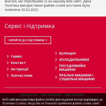
внесені, ми опублікуємо їх на нашому веб-сайті. Дана
Політика використання файлів cookie востаннє була
оновлена 20.02.2023.
Сервіс і підтримка
ПЕРЕЙТИ ДО ПІДТРИМКИ
Кулінарія
Сервіс
ХОЛОДИЛЬНИКИ
Контакт
ПОСУДОМИЙНІ
Інструкції
МАШИНИ
ПРАЛЬНІ МАШИНИ І
Запчастини
СУШИЛЬНІ МАШИНИ
Продукти
НАТХНЕННЯ
МАГАЗИНИ
Сервіс і підтримка
ПРО Hansa
Гарантійні умови
Веб-сайт використовує файли cookie для надання послуг відповідно до
Політики Cookies. Якщо Ви не бажаєте приймати файли cookie з веб-