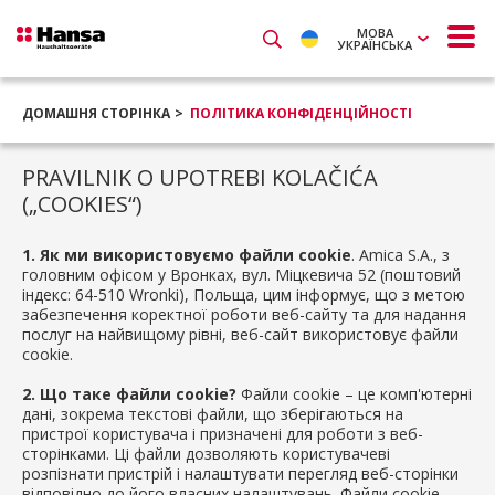
МОВА
УКРАЇНСЬКА
ДОМАШНЯ СТОРІНКА
ПОЛІТИКА КОНФІДЕНЦІЙНОСТІ
PRAVILNIK O UPOTREBI KOLAČIĆA
(„COOKIES“)
1. Як ми використовуємо файли cookie
. Amica S.A., з
головним офісом у Вронках, вул. Міцкевича 52 (поштовий
індекс: 64-510 Wronki), Польща, цим інформує, що з метою
забезпечення коректної роботи веб-сайту та для надання
послуг на найвищому рівні, веб-сайт використовує файли
cookie.
2. Що таке файли cookie?
Файли cookie – це комп'ютерні
дані, зокрема текстові файли, що зберігаються на
пристрої користувача і призначені для роботи з веб-
сторінками. Ці файли дозволяють користувачеві
розпізнати пристрій і налаштувати перегляд веб-сторінки
відповідно до його власних налаштувань. Файли cookie