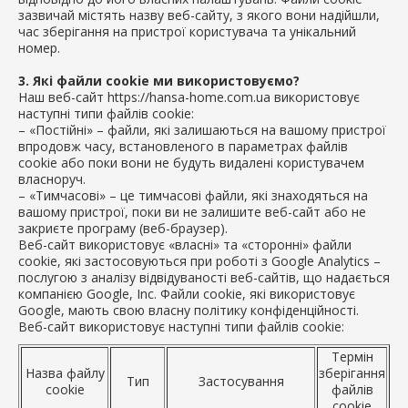
зазвичай містять назву веб-сайту, з якого вони надійшли,
час зберігання на пристрої користувача та унікальний
номер.
3. Які файли cookie ми використовуємо?
Наш веб-сайт https://hansa-home.com.ua використовує
наступні типи файлів cookie:
– «Постійні» – файли, які залишаються на вашому пристрої
впродовж часу, встановленого в параметрах файлів
cookie або поки вони не будуть видалені користувачем
власноруч.
– «Тимчасові» – це тимчасові файли, які знаходяться на
вашому пристрої, поки ви не залишите веб-сайт або не
закриєте програму (веб-браузер).
Веб-сайт використовує «власні» та «сторонні» файли
cookie, які застосовуються при роботі з Google Analytics –
послугою з аналізу відвідуваності веб-сайтів, що надається
компанією Google, Inc. Файли cookie, які використовує
Google, мають свою власну політику конфіденційності.
Веб-сайт використовує наступні типи файлів cookie:
Термін
Назва файлу
зберігання
Тип
Застосування
cookie
файлів
cookie