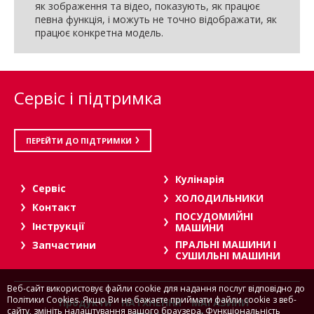
як зображення та відео, показують, як працює
певна функція, і можуть не точно відображати, як
працює конкретна модель.
Сервіс і підтримка
ПЕРЕЙТИ ДО ПІДТРИМКИ
Кулінарія
Сервіс
ХОЛОДИЛЬНИКИ
Контакт
ПОСУДОМИЙНІ
Інструкції
МАШИНИ
ПРАЛЬНІ МАШИНИ І
Запчастини
СУШИЛЬНІ МАШИНИ
Веб-сайт використовує файли cookie для надання послуг відповідно до
Політики Cookies. Якщо Ви не бажаєте приймати файли cookie з веб-
Продукти
НАТХНЕННЯ
МАГАЗИНИ
сайту, змініть налаштування вашого браузера. Функціональність