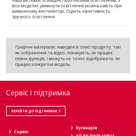
Наші витяжки оснащені галогеновим освітленням. У
всіх моделях увімкнути освітлення можна навіть при
вимкненому вентиляторі. Оцініть ефективність
зручного освітлення
Графічні матеріали, наведені в описі продукту, такі
як зображення та відео, показують, як працює
певна функція, і можуть не точно відображати, як
працює конкретна модель.
Сервіс і підтримка
ПЕРЕЙТИ ДО ПІДТРИМКИ
Кулінарія
Сервіс
ХОЛОДИЛЬНИКИ