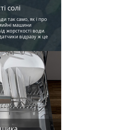
і солі
ди так само, як і про
омийні машини
ід жорсткості води.
датчики відразу ж це
ошика