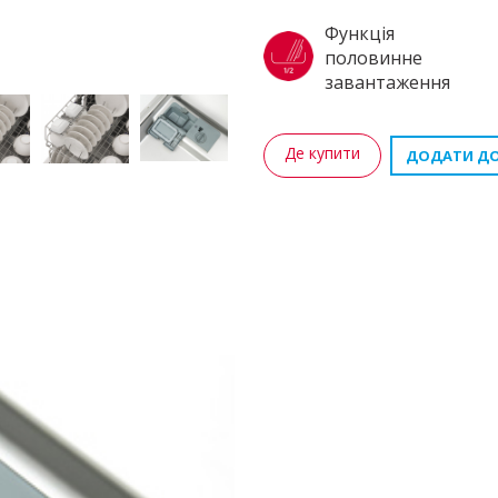
Функція
половинне
завантаження
Де купити
ДОДАТИ ДО