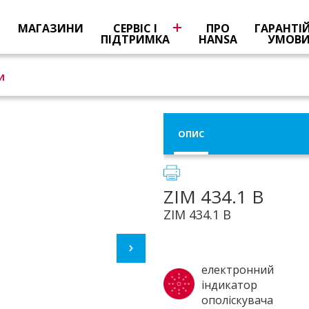
Я
МАГАЗИНИ
СЕРВІС І
ПРО
ГАРАНТІ
ПІДТРИМКА
HANSA
УМОВ
И
ОПИС
ZIM 434.1 B
ZIM 434.1 B
електронний
індикатор
ополіскувача