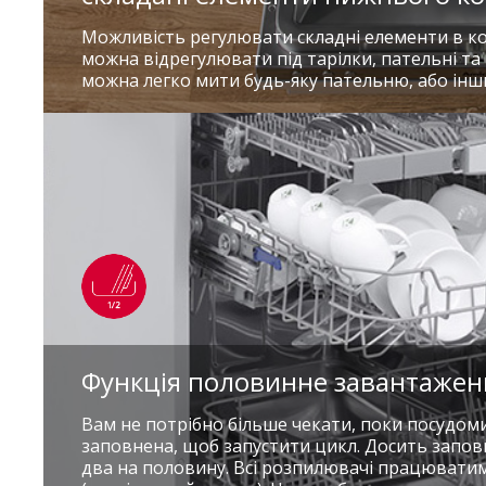
Можливість регулювати складні елементи в ко
можна відрегулювати під тарілки, пательні та 
можна легко мити будь-яку пательню, або інш
Функція половинне завантажен
Вам не потрібно більше чекати, поки посудо
заповнена, щоб запустити цикл. Досить запо
два на половину. Всі розпилювачі працюватим