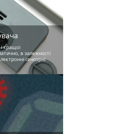
увача
і кращої
матично, в залежності
електронні сенсорні