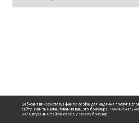
Веб-сайт використовує файли cookie для надання послуг відпо
сайту, змініть налаштування вашого браузера. Функціональніст
налаштування файлів cookie у своєму браузері.