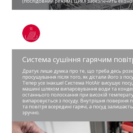
(послідовний режим). Цикл забезпечить економ
Система сушіння гарячим повіт
Дратує лише думка про те, що треба десь роз
просушування після того, як дістали його з п
Тепер усе інакше! Система HotAir висушує пос
машині шляхом випаровування води та конденс
останнього полоскання при високій температу
випаровується з посуду. Внутрішня поверхня
та повітря всередині гарячі, а посуд залишаєтьс
зручно.