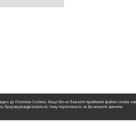
відно до Політики Cookies. Якщо Ви не бажаєте приймати файли cookie з в
ь браузерів відрізняється, тому перегляньте, як Ви можете змінити