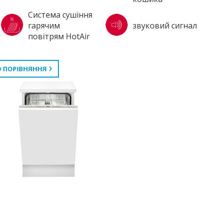
Система сушіння
гарячим
звуковий сигнал
повітрям HotAir
 ПОРІВНЯННЯ