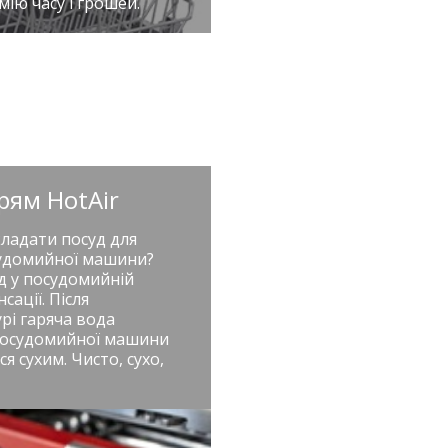
ію часу і грошей.
рям HotAir
кладати посуд для
осудомийної машини?
уд у посудомийній
ації. Після
рі гаряча вода
 посудомийної машини
я сухим. Чисто, сухо,