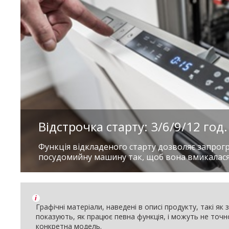
Відстрочка старту: 3/6/9/12 год.
Функція відкладеного старту дозволяє запрог
посудомийну машину так, щоб вона вмикалася 
i
Графічні матеріали, наведені в описі продукту, такі як
показують, як працює певна функція, і можуть не точ
конкретна модель.