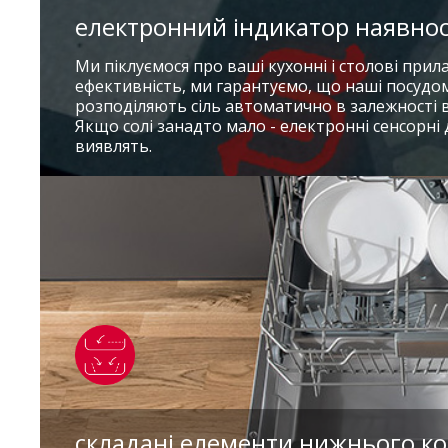
електронний індикатор наявност
Ми піклуємося про ваші кухонні і столові прила
ефективність, ми гарантуємо, що наші посуд
розподіляють сіль автоматично в залежності в
Якщо солі занадто мало - електронні сенсорні 
виявлять.
складані елементи нижнього к