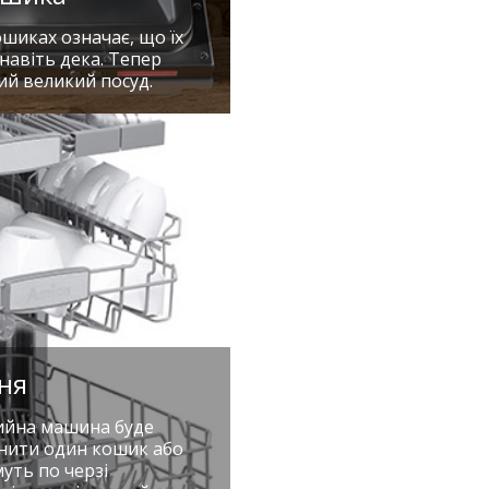
шиках означає, що їх
навіть дека. Тепер
ий великий посуд.
ня
мийна машина буде
внити один кошик або
уть по черзі