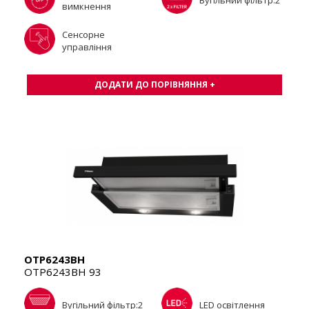
вимкнення
Сенсорне
управління
ДОДАТИ ДО ПОРІВНЯННЯ +
OTP6243BH
OTP6243BH 93
Вугільний фільтр:2
LED освітлення