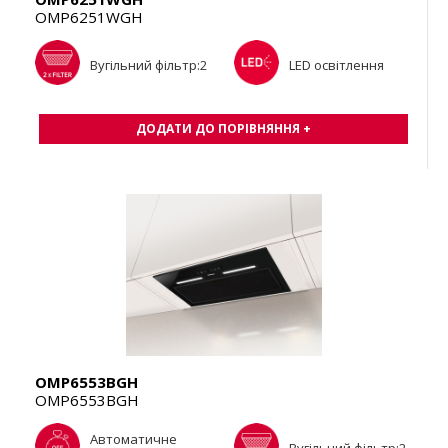
OMP6251WGH
Вугільний фільтр:2
LED освітлення
ДОДАТИ ДО ПОРІВНЯННЯ +
OMP6553BGH
OMP6553BGH
Автоматичне
Вугільний фільтр:2