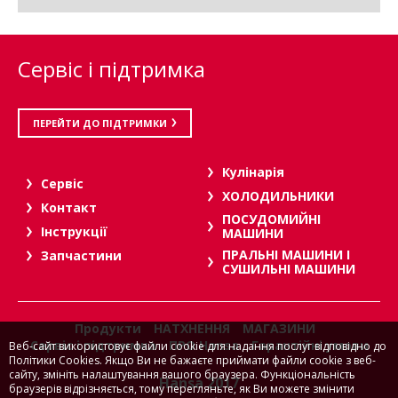
Сервіс і підтримка
ПЕРЕЙТИ ДО ПІДТРИМКИ
Кулінарія
Сервіс
ХОЛОДИЛЬНИКИ
Контакт
ПОСУДОМИЙНІ
Інструкції
МАШИНИ
ПРАЛЬНІ МАШИНИ І
Запчастини
СУШИЛЬНІ МАШИНИ
Продукти
НАТХНЕННЯ
МАГАЗИНИ
Сервіс і підтримка
ПРО Hansa
Гарантійні умови
Веб-сайт використовує файли cookie для надання послуг відповідно до
Політики Cookies. Якщо Ви не бажаєте приймати файли cookie з веб-
сайту, змініть налаштування вашого браузера. Функціональність
Hansa 2017
браузерів відрізняється, тому перегляньте, як Ви можете змінити