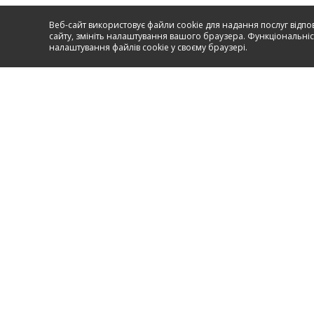
Веб-сайт використовує файли cookie для надання послуг відпо
сайту, змініть налаштування вашого браузера. Функціональніст
налаштування файлів cookie у своєму браузері.
Сервіс і підтримка
ПЕРЕЙТИ ДО ПІДТРИМКИ
Hansa 2017