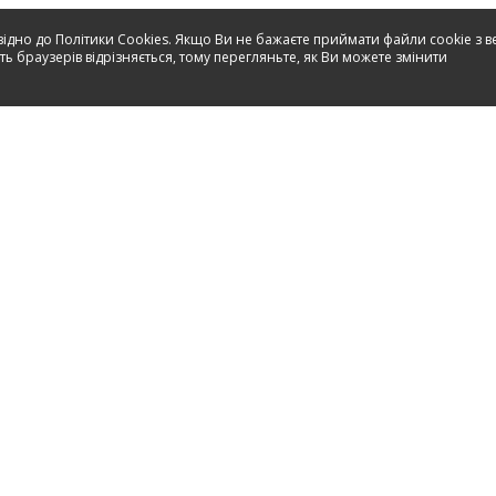
відно до Політики Cookies. Якщо Ви не бажаєте приймати файли cookie з в
ь браузерів відрізняється, тому перегляньте, як Ви можете змінити
Сервіс
Контакт
Інструкції
Запчастини
Продукти
НАТХНЕННЯ
МАГАЗИНИ
Серві