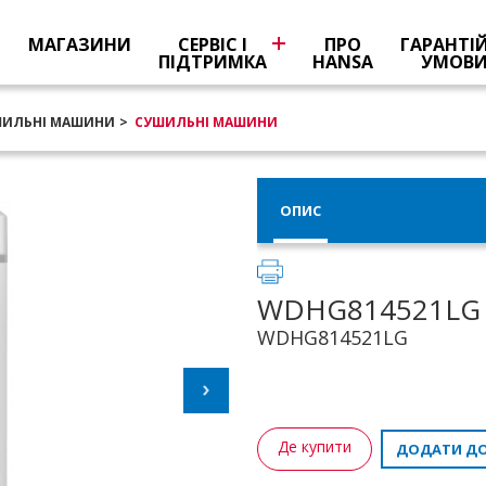
Я
МАГАЗИНИ
СЕРВІС І
ПРО
ГАРАНТІ
ПІДТРИМКА
HANSA
УМОВ
ШИЛЬНІ МАШИНИ
СУШИЛЬНІ МАШИНИ
ОПИС
WDHG814521LG
WDHG814521LG
Де купити
ДОДАТИ ДО