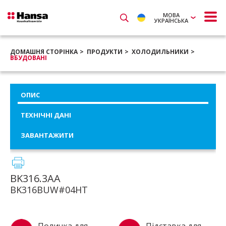
МОВА
УКРАЇНСЬКА
ДОМАШНЯ СТОРІНКА
ПРОДУКТИ
ХОЛОДИЛЬНИКИ
ВБУДОВАНІ
ОПИС
ТЕХНІЧНІ ДАНІ
ЗАВАНТАЖИТИ
BK316.3AA
BK316BUW#04HT
Поличка для
Підставка для