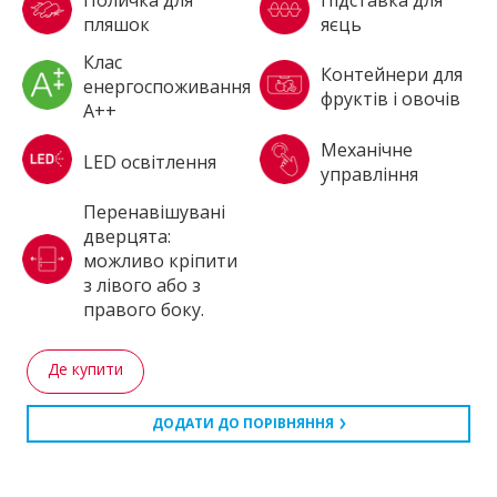
пляшок
яєць
Клас
Контейнери для
енергоспоживання
фруктів і овочів
А++
Механічне
LED освітлення
управління
Перенавішувані
дверцята:
можливо кріпити
з лівого або з
правого боку.
Де купити
ДОДАТИ ДО ПОРІВНЯННЯ