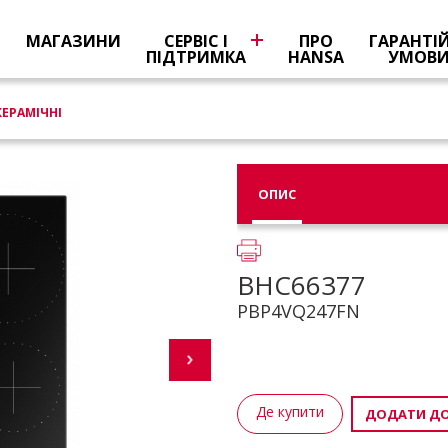
Я
МАГАЗИНИ
СЕРВІС І
ПРО
ГАРАНТІ
ПІДТРИМКА
HANSA
УМОВ
КЕРАМІЧНІ
ОПИС
BHC66377
PBP4VQ247FN
Де купити
ДОДАТИ ДО