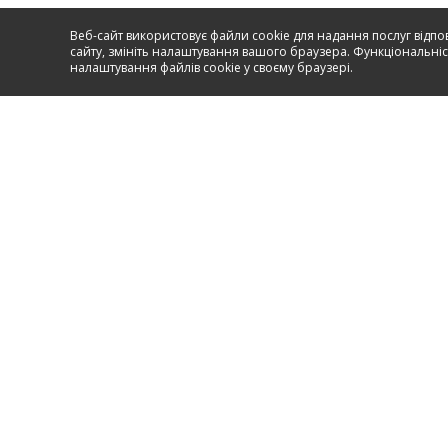
Веб-сайт використовує файли cookie для надання послуг відпо
сайту, змініть налаштування вашого браузера. Функціональніст
налаштування файлів cookie у своєму браузері.
Сервіс і підтримка
ПЕРЕЙТИ ДО ПІДТРИМКИ
Hansa 2017