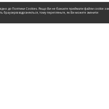
відно до Політики Cookies. Якщо Ви не бажаєте приймати файли cookie з в
ь браузерів відрізняється, тому перегляньте, як Ви можете змінити
Сервіс
Контакт
Інструкції
Запчастини
Продукти
НАТХНЕННЯ
МАГАЗИНИ
Серві