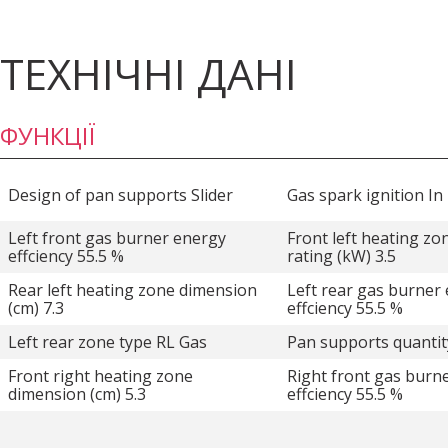
ТЕХНІЧНІ ДАНІ
ФУНКЦІЇ
Design of pan supports Slider
Gas spark ignition I
Left front gas burner energy
Front left heating z
effciency 55.5 %
rating (kW) 3.5
Rear left heating zone dimension
Left rear gas burner
(cm) 7.3
effciency 55.5 %
Left rear zone type RL Gas
Pan supports quantit
Front right heating zone
Right front gas burn
dimension (cm) 5.3
effciency 55.5 %