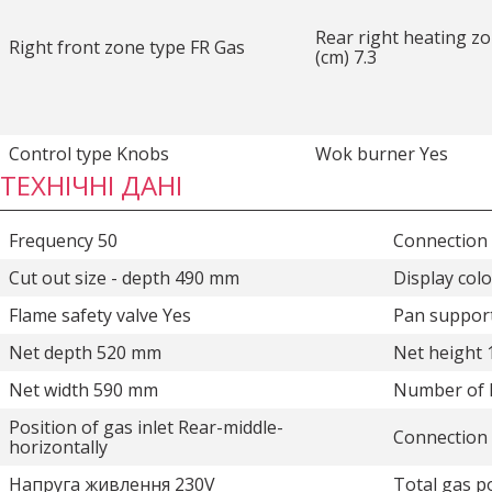
Rear right heating z
Right front zone type FR Gas
(cm) 7.3
Control type Knobs
Wok burner Yes
ТЕХНІЧНІ ДАНІ
Frequency 50
Connection 
Cut out size - depth 490 mm
Display col
Flame safety valve Yes
Pan support
Net depth 520 mm
Net height
Net width 590 mm
Number of 
Position of gas inlet Rear-middle-
Connection 
horizontally
Напруга живлення 230V
Total gas p